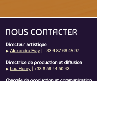
NOUS CONTACTER
Directeur artistique
Alexandre Fray
| +33 6 87 66 45 97
▶
Directrice de production et diffusion
Lou Henry
|
+33 6 59 44 50 43
▶
Chargée de production et communication
Emma Lefrançois
|
+33 6 74 32 78 17
▶
Administratrice de production
Chloé Vancutsem
|
+33 6 79 65 68 27
▶
Régisseur chapiteau
Rémi Athonady
|
+33 6 87 26 26 89
▶
Chargée de projet Des Jours Heureux