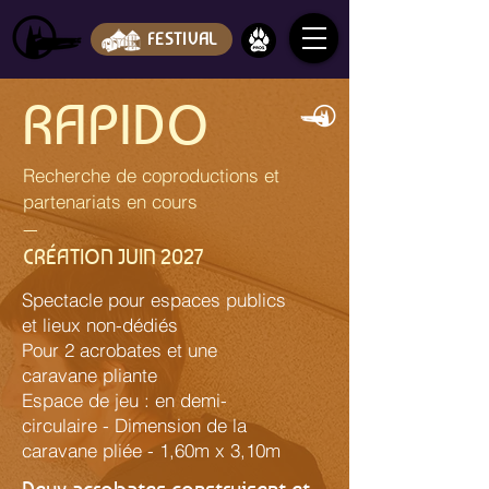
FESTIVAL
RAPIDO
Recherche de coproductions et
partenariats en cours
—
CRÉATION JUIN 2027
Spectacle pour espaces publics
et lieux non-dédiés
Pour 2 acrobates et une
caravane pliante
Espace de jeu : en demi-
circulaire - Dimension de la
caravane pliée - 1,60m x 3,10m
Deux acrobates construisent et