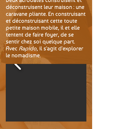
déconstruisent leur maison : une
caravane pliante. En construisant
et déconstruisant cette toute
petite maison mobile, il et elle
tentent de faire foyer, de se
sentir chez soi quelque part.
Avec
Rapido
, il s'agit d'explorer
le nomadisme.