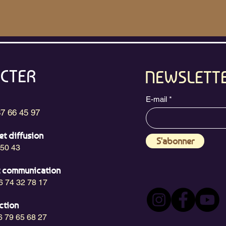
CTER
NEWSLETT
E-mail
87 66 45 97
et diffusion
S'abonner
 50 43
t communication
6 74 32 78 17
ction
6 79 65 68 27