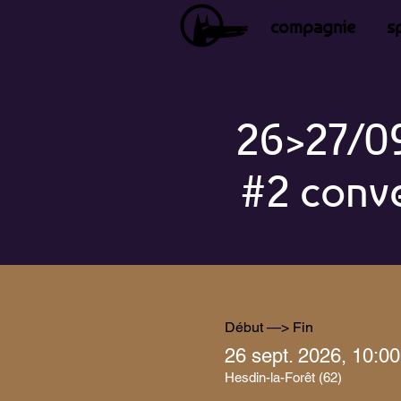
compagnie
s
26>27/0
#2 conve
Début —> Fin
26 sept. 2026, 10:00
Hesdin-la-Forêt (62)