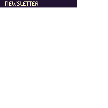
NEWSLETTER
E-mail
S'abonner
Siège social
Association Un loup pour l’Homme
5 bis rue du Warnier, 62180 Nempont-Saint-Firmin
Adresse de correspondance
Chez Filage coopérative
7bis rue de Trévise, 59000 Lille