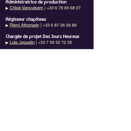
Administratrice de production
Chloé Vancutsem
|
+33 6 79 65 68 27
▶
Régisseur chapiteau
Rémi Athonady
|
+33 6 87 26 26 89
▶
Chargée de projet Des Jours Heureux
Lola Jaguelin
|
+33 7 59 52 72 35
▶
NEWSLETTER
E-mail
S'abonner