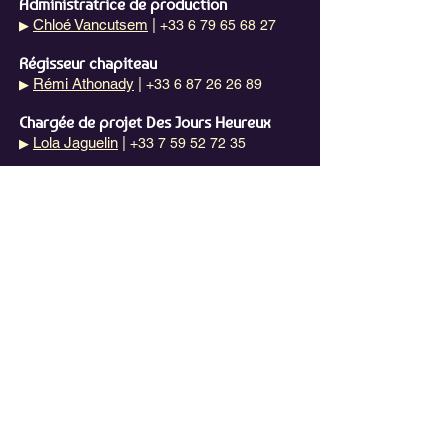
Administratrice de production
Chloé Vancutsem
|
+33 6 79 65 68 27
▶
Régisseur chapiteau
Rémi Athonady
|
+33 6 87 26 26 89
▶
Chargée de projet Des Jours Heureux
Lola Jaguelin
|
+33 7 59 52 72 35
▶
NEWSLETTER
E-mail
S'abonner