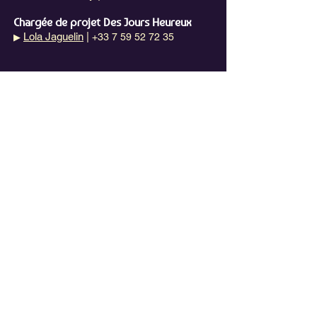
Chargée de projet Des Jours Heureux
Lola Jaguelin
|
+33 7 59 52 72 35
▶
NEWSLETTER
E-mail
S'abonner
Siège social
Association Un loup pour l’Homme
5 bis rue du Warnier, 62180 Nempont-Saint-Firmin