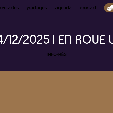
pectacles
partages
agenda
contact
4/12/2025 | EN ROUE 
INFO/RÉS