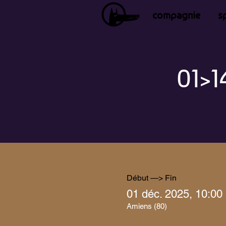
compagnie
s
01>1
Début —> Fin
01 déc. 2025, 10:00
Amiens (80)